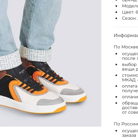
Модел
Цвет:
Сезон:
Информац
По Москве
осущес
после 
выбор 
вещи д
стоимо
МКАД -
оплата
получе
оплачи
обраща
достав
от сов
По России
осущес
заказа