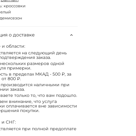
ь:
кроссовки
белый
демисезон
ия о доставке
 и области:
твляется на следующий день
подтверждения заказа.
нескольких размеров одной
ля примерки.
сть в пределах МКАД - 500 ₽, за
 от 800 ₽.
 производится наличными при
нии заказа.
ваете только то, что вам подошло.
ем внимание, что услуга
ки оплачивается вне зависимости
ершения покупки.
 и СНГ:
твляется при полной предоплате