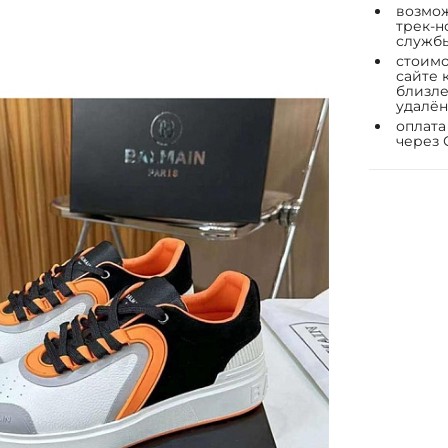
возмож
трек-н
служб
стоимо
сайте 
близле
удалён
оплата
через 