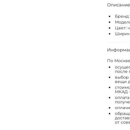
Описание
Бренд
Модел
Цвет:
Ширина
Информац
По Москве
осущес
после 
выбор 
вещи д
стоимо
МКАД -
оплата
получе
оплачи
обраща
достав
от сов