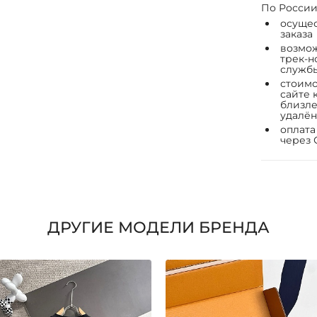
По России
осущес
заказа
возмож
трек-н
служб
стоимо
сайте 
близле
удалён
оплата
через 
ДРУГИЕ МОДЕЛИ БРЕНДА