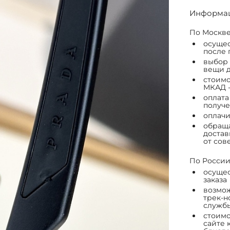
Информац
По Москве
осущес
после 
выбор 
вещи д
стоимо
МКАД -
оплата
получе
оплачи
обраща
достав
от сов
По России
осущес
заказа
возмож
трек-н
служб
стоимо
сайте 