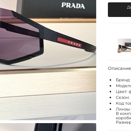
Д
Описание
Бренд
Модел
Цвет:
ф
Сезон:
Код то
Линзы:
В комп
коробк
Размер