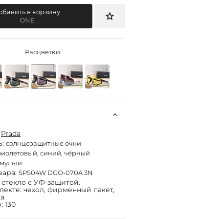
обавить в корзину
ONE
Расцветки:
:
Prada
ь:
солнцезащитные очки
иолетовый, синий, чёрный
мульти
вара:
SPS04W DGO-070A 3N
 стекло с УФ-защитой.
лекте: чехол, фирменный пакет,
а.
: 130