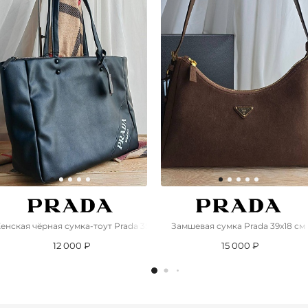
um 32x15x11 см
енская чёрная сумка-тоут Prada 35x27 см
Замшевая сумка Prada 39x18 см
12 000 ₽
15 000 ₽