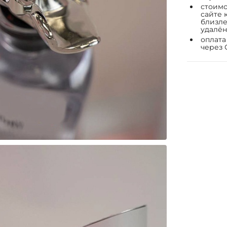
стоимо
сайте 
близле
удалён
оплата
через 