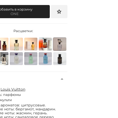
обавить в корзину
ONE
Расцветки:
:
Louis Vuitton
ь:
парфюмы
мульти
 ароматов: цитрусовые.
е ноты: бергамот, мандарин.
е ноты: жасмин, герань.
е ноты: сандаловое дерево,