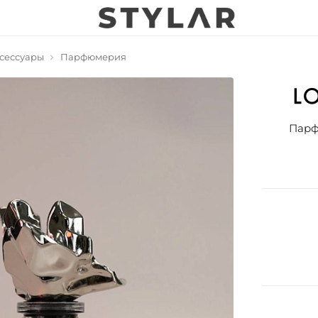
сессуары
Парфюмерия
Парф