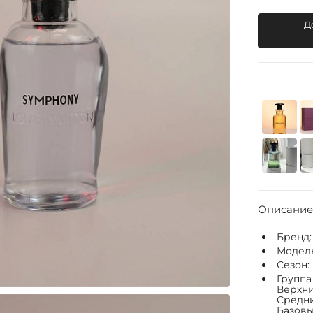
Д
Описание
Бренд
Модел
Сезон:
Группа
Верхни
Средни
Базовы