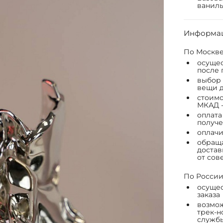
ваниль
Информац
По Москве
осущес
после 
выбор 
вещи д
стоимо
МКАД -
оплата
получе
оплачи
обраща
достав
от сов
По России
осущес
заказа
возмож
трек-н
служб