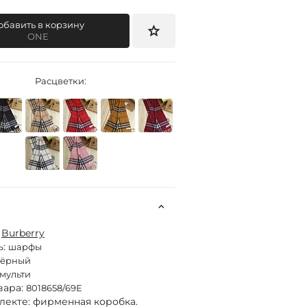
обавить в корзину
ONE
Расцветки:
:
Burberry
ь:
шарфы
чёрный
мульти
вара:
8018658/69E
лекте: фирменная коробка.