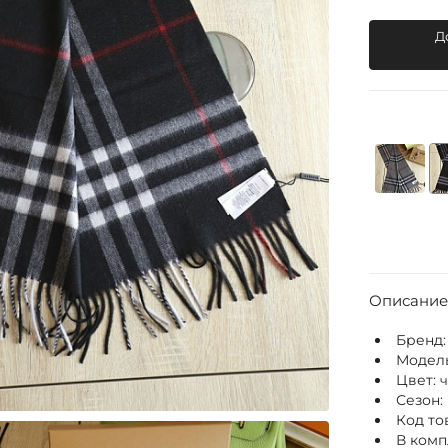
Д
Описание
Бренд
Модел
Цвет:
Сезон:
Код то
В комп