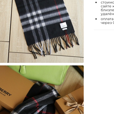
стоимо
сайте 
близле
удалён
оплата
через 