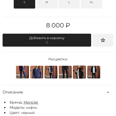
S
M
L
XL
8 000 ₽
Добавить в корзину
S
Расцветки:
Описание
Бренд:
Moncler
Модель:
кофты
Цвет:
чёрный