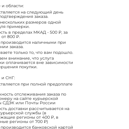
 и области:
твляется на следующий день
подтверждения заказа.
нескольких размеров одной
ля примерки.
сть в пределах МКАД - 500 ₽, за
 от 800 ₽.
 производится наличными при
нии заказа.
ваете только то, что вам подошло.
ем внимание, что услуга
ки оплачивается вне зависимости
ершения покупки.
 и СНГ:
твляется при полной предоплате
ность отслеживания заказа по
омеру на сайте курьерской
ы СДЭК или Почты России
сть доставки рассчитывается на
курьерской службы (в
жащие регионы от 400 ₽, в
ные регионы от 700 ₽)
 производится банковской картой