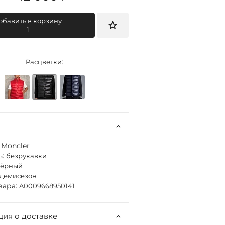
обавить в корзину
1
Расцветки:
:
Moncler
ь:
безрукавки
чёрный
демисезон
вара:
A0009668950141
ия о доставке