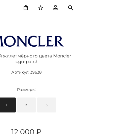
 жилет чёрного цвета Moncler
logo-patch
Артикул:
39638
Размеры:
1
3
5
12 000 ₽