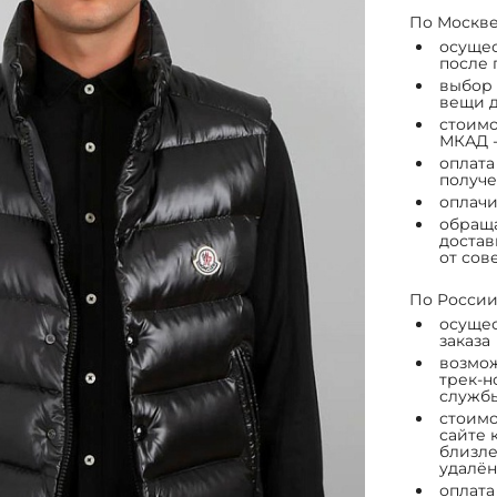
По Москве
осущес
после 
выбор 
вещи д
стоимо
МКАД -
оплата
получе
оплачи
обраща
достав
от сов
По России
осущес
заказа
возмож
трек-н
служб
стоимо
сайте 
близле
удалён
оплата