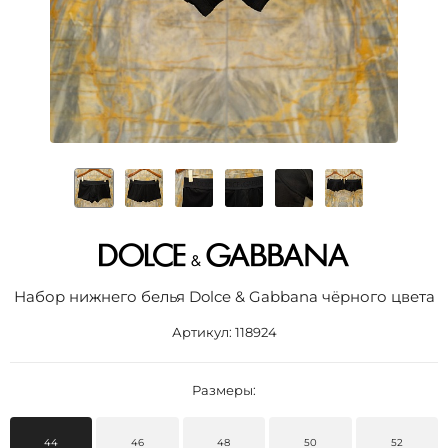
Набор нижнего белья Dolce & Gabbana чёрного цвета
Артикул:
118924
Размеры:
44
46
48
50
52