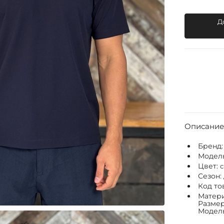
Д
Описание
Бренд
Модел
Цвет:
Сезон:
Код то
Матери
Размер
Модель: