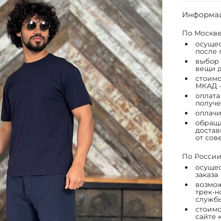
Информац
По Москве
осущес
после 
выбор 
вещи д
стоимо
МКАД -
оплата
получе
оплачи
обраща
достав
от сов
По России
осущес
заказа
возмож
трек-н
служб
стоимо
сайте 