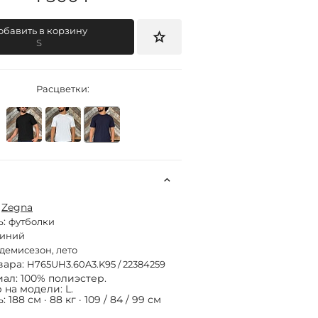
обавить в корзину
S
Расцветки:
:
Zegna
ь:
футболки
синий
демисезон, лето
вара:
H765UH3.60A3.K95 / 22384259
ал: 100% полиэстер.
 на модели: L.
 188 см · 88 кг · 109 / 84 / 99 см