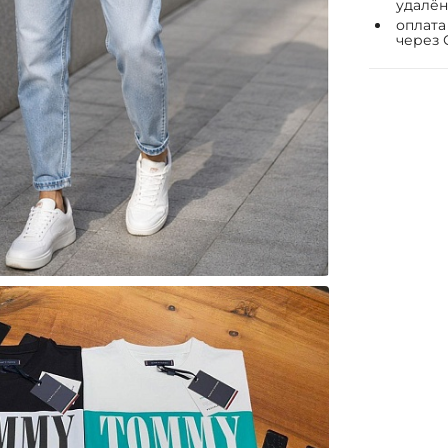
удалён
оплата
через 