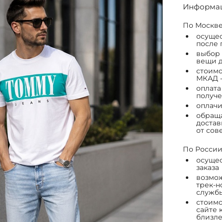
Информац
По Москве
осущес
после 
выбор 
вещи д
стоимо
МКАД -
оплата
получе
оплачи
обраща
достав
от сов
По России
осущес
заказа
возмож
трек-н
служб
стоимо
сайте 
близле