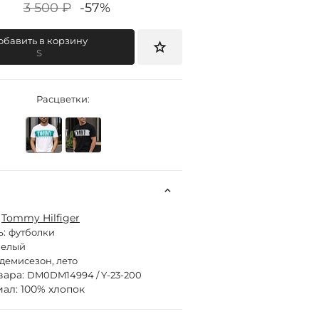
3 500 ₽
-57%
обавить в корзину
S
Расцветки:
:
Tommy Hilfiger
ь:
футболки
белый
демисезон, лето
вара:
DM0DM14994 / Y-23-200
ал: 100% хлопок