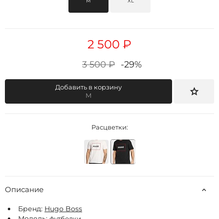
M
XL
2 500 ₽
3 500 ₽
-29%
Добавить в корзину
M
Расцветки:
Описание
Бренд:
Hugo Boss
Модель:
футболки