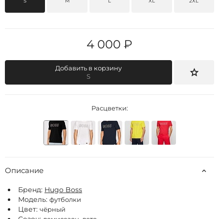
S
M
L
XL
2XL
4 000 ₽
Добавить в корзину
S
Расцветки:
Описание
Бренд:
Hugo Boss
Модель:
футболки
Цвет:
чёрный