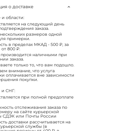
ия о доставке
 и области:
твляется на следующий день
подтверждения заказа.
нескольких размеров одной
ля примерки.
сть в пределах МКАД - 500 ₽, за
 от 800 ₽.
 производится наличными при
нии заказа.
ваете только то, что вам подошло.
ем внимание, что услуга
ки оплачивается вне зависимости
ершения покупки.
 и СНГ:
твляется при полной предоплате
ность отслеживания заказа по
омеру на сайте курьерской
ы СДЭК или Почты России
сть доставки рассчитывается на
курьерской службы (в
жащие регионы от 400 ₽, в