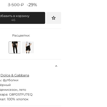
3 500 ₽
-29%
обавить в корзину
46
Расцветки:
:
Dolce & Gabbana
ь:
футболки
чёрный
демисезон, лето
вара:
G8PD5TFU7EQ
ал: 100% хлопок