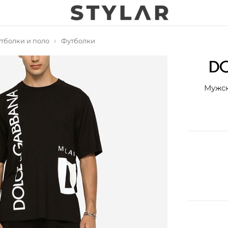
тболки и поло
Футболки
Мужск