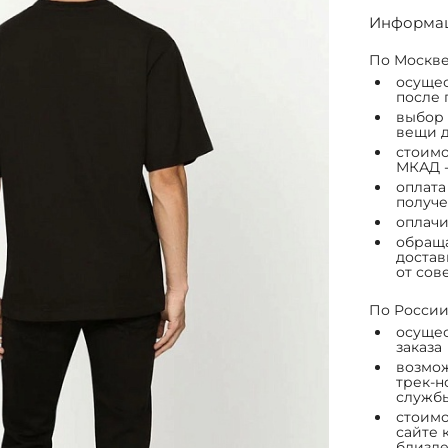
Информац
По Москве
осущес
после 
выбор 
вещи д
стоимо
МКАД -
оплата
получе
оплачи
обраща
достав
от сов
По России
осущес
заказа
возмож
трек-н
служб
стоимо
сайте 
близле