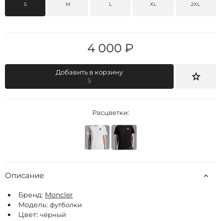
S
M
L
XL
2XL
4 000 ₽
Добавить в корзину
S
Расцветки:
Описание
Бренд:
Moncler
Модель:
футболки
Цвет:
чёрный