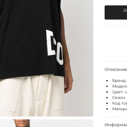
Д
Описание
Бренд
Модел
Цвет:
Сезон:
Код то
Матери
Информац