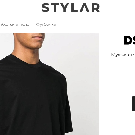
тболки и поло
Футболки
Мужская ч