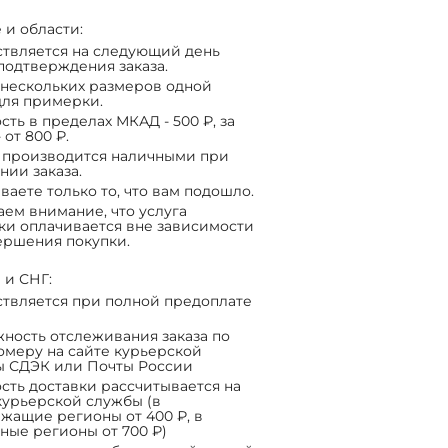
 и области:
твляется на следующий день
подтверждения заказа.
нескольких размеров одной
ля примерки.
сть в пределах МКАД - 500 ₽, за
 от 800 ₽.
 производится наличными при
нии заказа.
ваете только то, что вам подошло.
ем внимание, что услуга
ки оплачивается вне зависимости
ершения покупки.
 и СНГ:
твляется при полной предоплате
ность отслеживания заказа по
омеру на сайте курьерской
ы СДЭК или Почты России
сть доставки рассчитывается на
курьерской службы (в
жащие регионы от 400 ₽, в
ные регионы от 700 ₽)