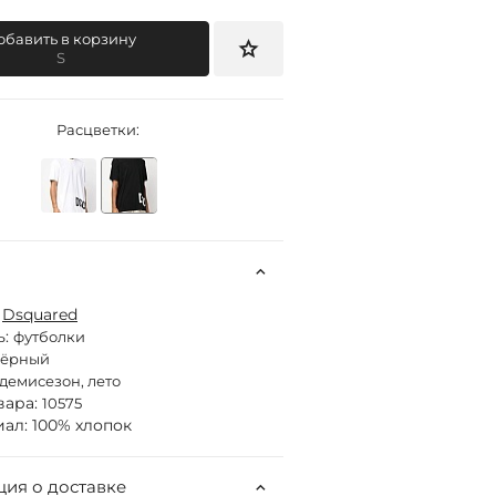
обавить в корзину
S
Расцветки:
:
Dsquared
ь:
футболки
чёрный
демисезон, лето
вара:
10575
ал: 100% хлопок
ия о доставке