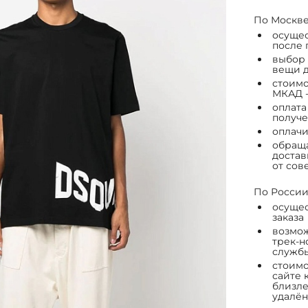
По Москве
осущес
после 
выбор 
вещи д
стоимо
МКАД -
оплата
получе
оплачи
обраща
достав
от сов
По России
осущес
заказа
возмож
трек-н
служб
стоимо
сайте 
близле
удалён