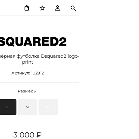
ёрная футболка Dsquared2 logo-
print
Артикул:
102912
Размеры:
S
M
L
3 000 ₽