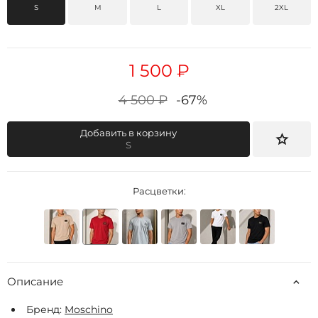
S
M
L
XL
2XL
1 500 ₽
4 500 ₽
-67%
Добавить в корзину
S
Расцветки:
Описание
Бренд:
Moschino