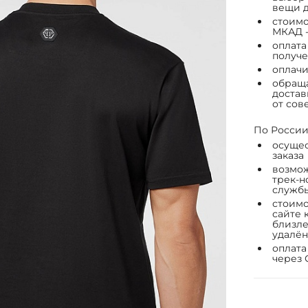
вещи д
стоимо
МКАД -
оплата
получе
оплачи
обраща
достав
от сов
По России
осущес
заказа
возмож
трек-н
служб
стоимо
сайте 
близле
удалён
оплата
через 