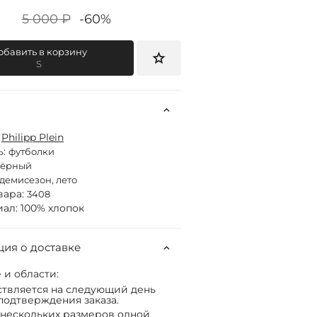
5 000 ₽
-60%
обавить в корзину
S
:
Philipp Plein
ь:
футболки
чёрный
демисезон, лето
вара:
3408
ал: 100% хлопок
ия о доставке
 и области:
твляется на следующий день
подтверждения заказа.
нескольких размеров одной