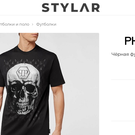
тболки и поло
Футболки
Чёрная фу