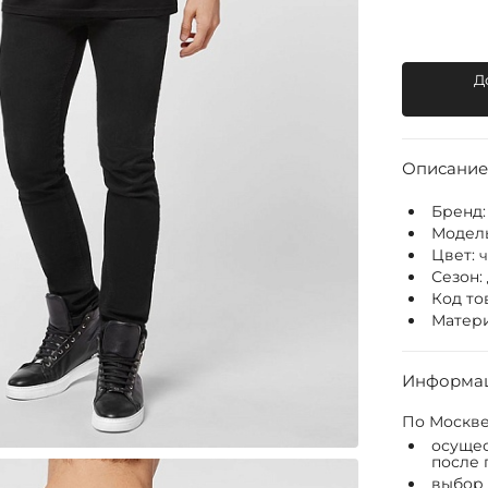
Д
Описание
Бренд
Модел
Цвет:
Сезон:
Код то
Матери
Информац
По Москве
осущес
после 
выбор 