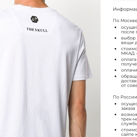
Информац
По Москве
осущес
после 
выбор 
вещи д
стоимо
МКАД -
оплата
получе
оплачи
обраща
достав
от сов
По России
осущес
заказа
возмож
трек-н
служб
стоимо
сайте 