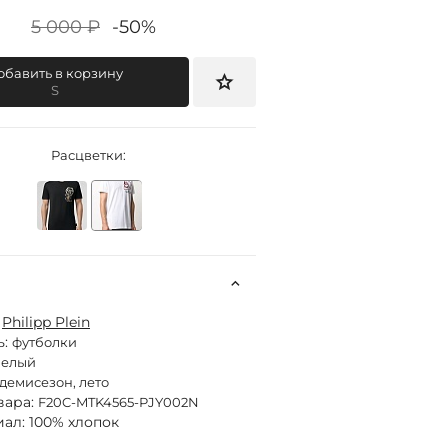
5 000 ₽
-50%
обавить в корзину
S
Расцветки:
:
Philipp Plein
ь:
футболки
белый
демисезон, лето
вара:
F20C-MTK4565-PJY002N
ал: 100% хлопок