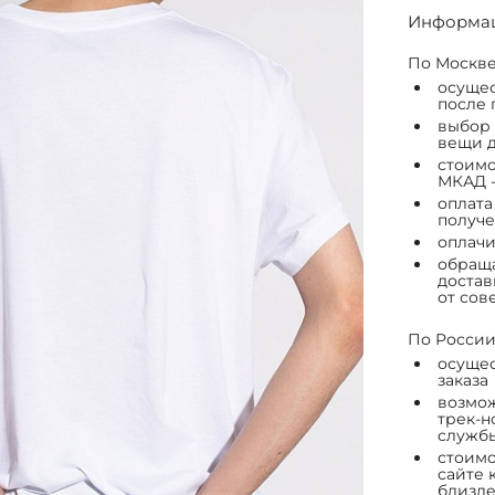
Информац
По Москве
осущес
после 
выбор 
вещи д
стоимо
МКАД -
оплата
получе
оплачи
обраща
достав
от сов
По России
осущес
заказа
возмож
трек-н
служб
стоимо
сайте 
близле