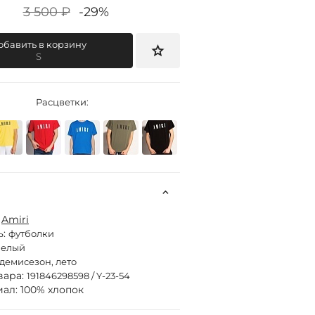
3 500 ₽
-29%
обавить в корзину
S
Расцветки:
:
Amiri
ь:
футболки
белый
демисезон, лето
вара:
191846298598 / Y-23-54
ал: 100% хлопок