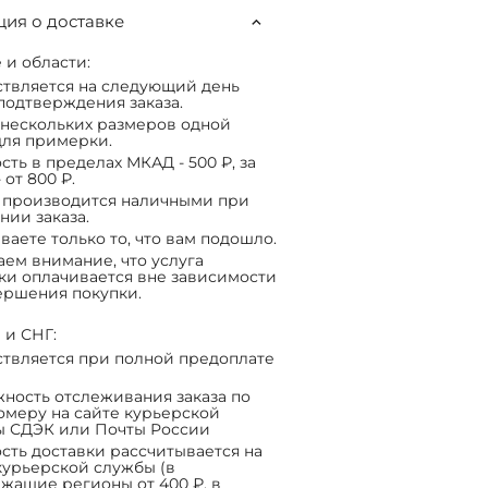
ия о доставке
 и области:
твляется на следующий день
подтверждения заказа.
нескольких размеров одной
ля примерки.
сть в пределах МКАД - 500 ₽, за
 от 800 ₽.
 производится наличными при
нии заказа.
ваете только то, что вам подошло.
ем внимание, что услуга
ки оплачивается вне зависимости
ершения покупки.
 и СНГ:
твляется при полной предоплате
ность отслеживания заказа по
омеру на сайте курьерской
ы СДЭК или Почты России
сть доставки рассчитывается на
курьерской службы (в
жащие регионы от 400 ₽, в