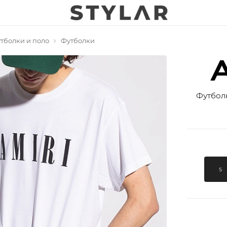
тболки и поло
Футболки
Футболк
S