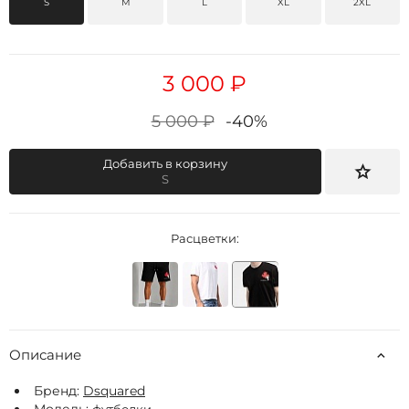
S
M
L
XL
2XL
3 000 ₽
5 000 ₽
-40%
Добавить в корзину
S
Расцветки:
Описание
Бренд:
Dsquared