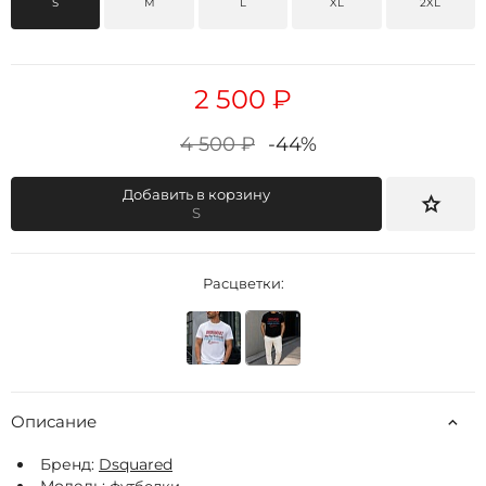
S
M
L
XL
2XL
2 500 ₽
4 500 ₽
-44%
Добавить в корзину
S
Расцветки:
Описание
Бренд:
Dsquared