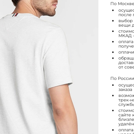
По Москве
осущес
после 
выбор 
вещи д
стоимо
МКАД -
оплата
получе
оплачи
обраща
достав
от сов
По России
осущес
заказа
возмож
трек-н
служб
стоимо
сайте 
близле
удалён
оплата