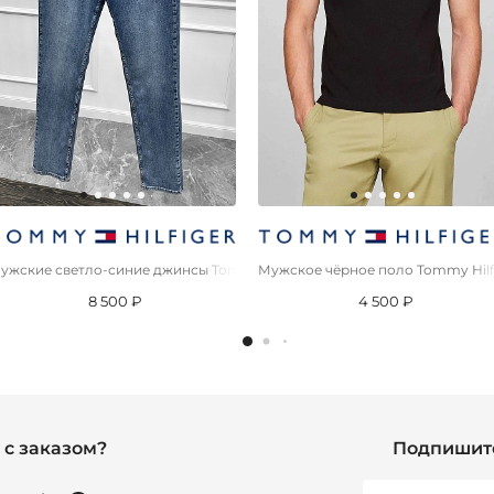
ужские светло-синие джинсы Tommy Hilfiger low-rise
Мужское чёрное поло Tommy Hilf
8 500 ₽
4 500 ₽
с заказом?
Подпишите