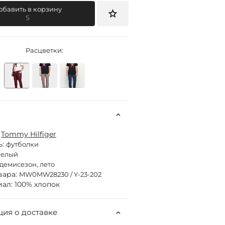
обавить в корзину
S
Расцветки:
:
Tommy Hilfiger
ь:
футболки
белый
демисезон, лето
вара:
MW0MW28230 / Y-23-202
ал: 100% хлопок
ия о доставке