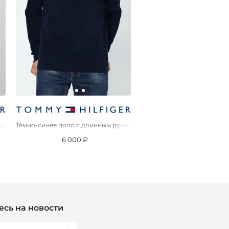
iger
Тёмно-синее поло с длинным рукавом Tommy Hilfiger
Мужская чёрная шапка Tomm
6 000 ₽
3 000 ₽
сь на новости