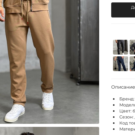
Д
Описание
Бренд
Модел
Цвет:
Сезон:
Код то
Матери