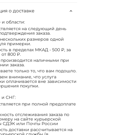
ия о доставке
 и области:
твляется на следующий день
подтверждения заказа.
нескольких размеров одной
ля примерки.
сть в пределах МКАД - 500 ₽, за
 от 800 ₽.
 производится наличными при
нии заказа.
ваете только то, что вам подошло.
ем внимание, что услуга
ки оплачивается вне зависимости
ершения покупки.
 и СНГ:
твляется при полной предоплате
ность отслеживания заказа по
омеру на сайте курьерской
ы СДЭК или Почты России
сть доставки рассчитывается на
курьерской службы (в