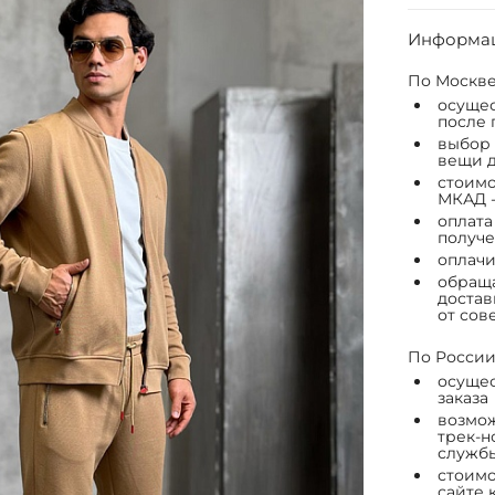
Информац
По Москве
осущес
после 
выбор 
вещи д
стоимо
МКАД -
оплата
получе
оплачи
обраща
достав
от сов
По России
осущес
заказа
возмож
трек-н
служб
стоимо
сайте 