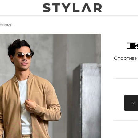
стюмы
Спортивн
M