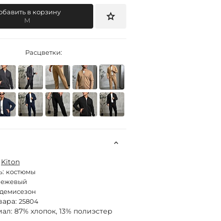
обавить в корзину
M
Расцветки:
:
Kiton
ь:
костюмы
бежевый
демисезон
вара:
25804
ал: 87% хлопок, 13% полиэстер