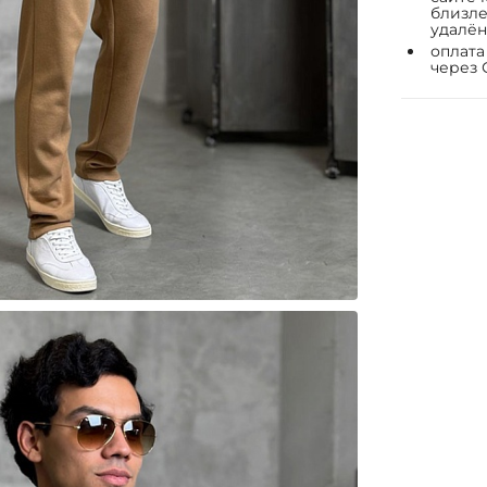
близле
удалён
оплата
через 