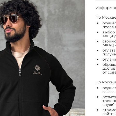
Информац
По Москве
осущес
после 
выбор 
вещи д
стоимо
МКАД -
оплата
получе
оплачи
обраща
достав
от сов
По России
осущес
заказа
возмож
трек-н
служб
стоимо
сайте 