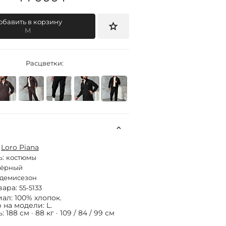
обавить в корзину
M
Расцветки:
:
Loro Piana
ь:
костюмы
чёрный
демисезон
вара:
55-5133
ал: 100% хлопок.
 на модели: L.
 188 см · 88 кг · 109 / 84 / 99 см