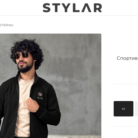
стюмы
Спортив
M