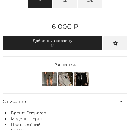
M
XL
2XL
6 000 ₽
Добавить в корзину
M
Расцветки:
Описание
Бренд:
Dsquared
Модель:
шорты
Цвет:
зелёный