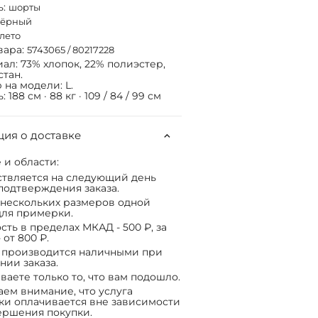
ь:
шорты
чёрный
лето
вара:
5743065 / 80217228
ал: 73% хлопок, 22% полиэстер,
стан.
 на модели: L.
 188 см · 88 кг · 109 / 84 / 99 см
ия о доставке
 и области:
твляется на следующий день
подтверждения заказа.
нескольких размеров одной
ля примерки.
сть в пределах МКАД - 500 ₽, за
 от 800 ₽.
 производится наличными при
нии заказа.
ваете только то, что вам подошло.
ем внимание, что услуга
ки оплачивается вне зависимости
ершения покупки.