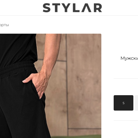
орты
Мужски
S