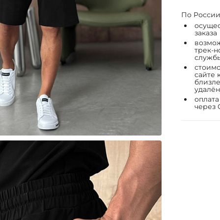
По России
осущес
заказа
возмож
трек-н
служб
стоимо
сайте 
близле
удалён
оплата
через 