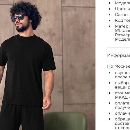
Модел
Цвет:
Сезон:
Код то
Матери
5% эла
Размер
Модель:
Информац
По Москве
осущес
после 
выбор 
вещи д
стоимо
МКАД -
оплата
получе
оплачи
обраща
достав
от сов