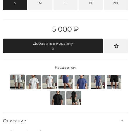
S
M
L
XL
2XL
5 000 ₽
Добавить в корзину
S
Расцветки:
Описание