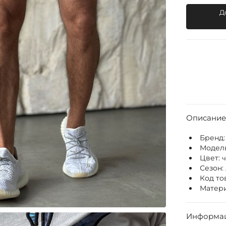
Д
Описание
Бренд
Модел
Цвет:
Сезон:
Код то
Матери
Информац