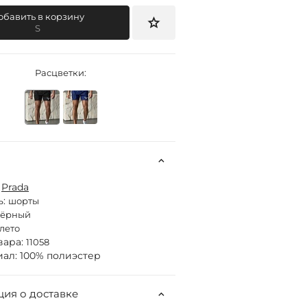
обавить в корзину
S
Расцветки:
:
Prada
ь:
шорты
чёрный
лето
вара:
11058
ал: 100% полиэстер
ия о доставке