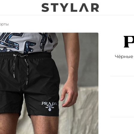
орты
Чёрные 