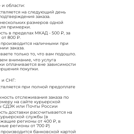
 и области:
твляется на следующий день
подтверждения заказа.
нескольких размеров одной
ля примерки.
сть в пределах МКАД - 500 ₽, за
 от 800 ₽.
 производится наличными при
нии заказа.
ваете только то, что вам подошло.
ем внимание, что услуга
ки оплачивается вне зависимости
ершения покупки.
 и СНГ:
твляется при полной предоплате
ность отслеживания заказа по
омеру на сайте курьерской
ы СДЭК или Почты России
сть доставки рассчитывается на
курьерской службы (в
жащие регионы от 400 ₽, в
ные регионы от 700 ₽)
 производится банковской картой