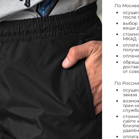
По Москве
осущес
после 
выбор 
вещи д
стоимо
МКАД -
оплата
получе
оплачи
обраща
достав
от сов
По России
осущес
заказа
возмож
трек-н
служб
стоимо
сайте 
близле
удалён
оплата