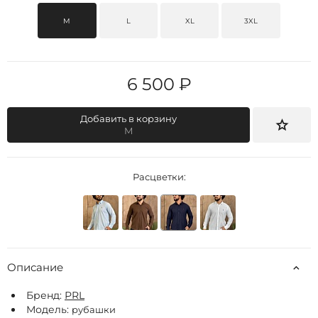
M
L
XL
3XL
6 500 ₽
Добавить в корзину
M
Расцветки:
Описание
Бренд:
РRL
Модель:
рубашки