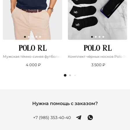
Мужская тёмно-синяя футболка Роlо Ralрh Lаurеn "Bear"
Комплект чёрных носков Роlо Ral
4 000 ₽
3 500 ₽
Нужна помощь с заказом?
+7 (985) 353-40-40