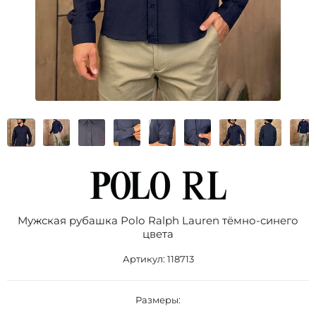
Мужская рубашка Роlо Ralрh Lаurеn тёмно-синего
цвета
Артикул:
118713
Размеры: