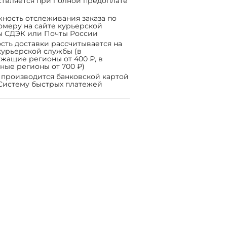
твляется при полной предоплате
ность отслеживания заказа по
омеру на сайте курьерской
ы СДЭК или Почты России
сть доставки рассчитывается на
курьерской службы (в
жащие регионы от 400 ₽, в
ные регионы от 700 ₽)
 производится банковской картой
Систему быстрых платежей