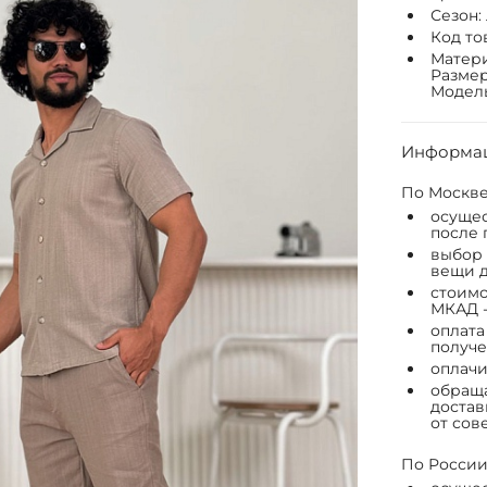
Сезон:
Код то
Матери
Размер
Модель:
Информац
По Москве
осущес
после 
выбор 
вещи д
стоимо
МКАД -
оплата
получе
оплачи
обраща
достав
от сов
По России