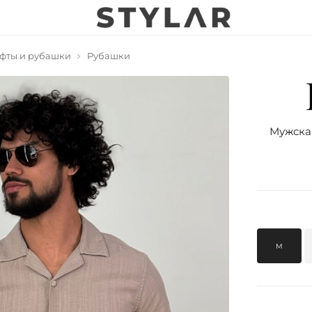
фты и рубашки
Рубашки
Мужска
M