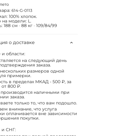
лето
вара:
614-G-0113
ал: 100% хлопок.
 на модели: L.
 188 см · 88 кг · 109/84/99
ия о доставке
 и области:
твляется на следующий день
подтверждения заказа.
нескольких размеров одной
ля примерки.
сть в пределах МКАД - 500 ₽, за
 от 800 ₽.
 производится наличными при
нии заказа.
ваете только то, что вам подошло.
ем внимание, что услуга
ки оплачивается вне зависимости
ершения покупки.
 и СНГ: