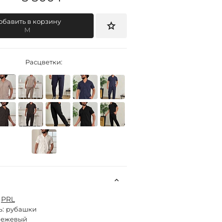
обавить в корзину
M
Расцветки:
:
РRL
ь:
рубашки
бежевый