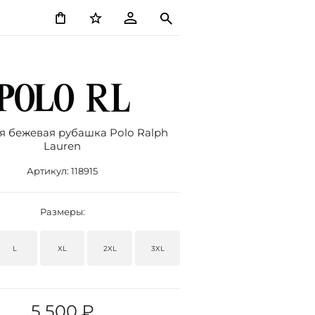
я бежевая рубашка Роlо Ralрh
Lаurеn
Артикул:
118915
Размеры:
L
XL
2XL
3XL
5 500 ₽