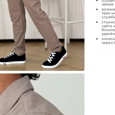
осущес
заказа
возмож
трек-н
служб
стоимо
сайте 
близле
удалён
оплата
через 