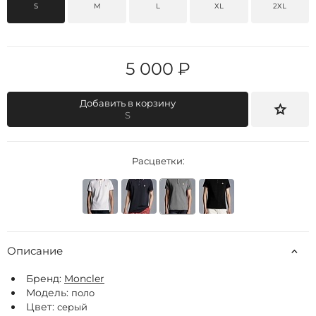
S
M
L
XL
2XL
5 000 ₽
Добавить в корзину
S
Расцветки:
Описание
Бренд:
Moncler
Модель:
поло
Цвет:
серый