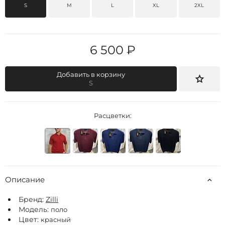
S
M
L
XL
2XL
6 500 ₽
Добавить в корзину
S
Расцветки:
Описание
Бренд:
Zilli
Модель:
поло
Цвет:
красный