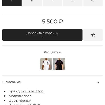
S
M
L
XL
2XL
5 500 ₽
Добавить в корзину
S
Расцветки:
Описание
Бренд:
Louis Vuitton
Модель:
поло
Цвет:
чёрный