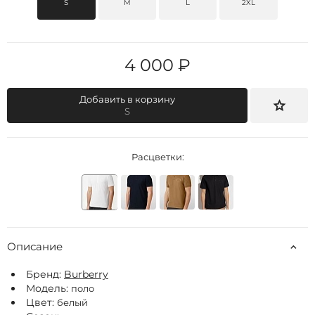
S
M
L
2XL
4 000 ₽
Добавить в корзину
S
Расцветки:
Описание
Бренд:
Burberry
Модель:
поло
Цвет:
белый