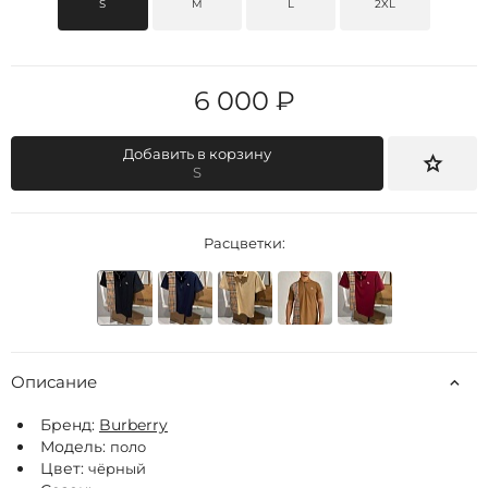
S
M
L
2XL
6 000 ₽
Добавить в корзину
S
Расцветки:
Описание
Бренд:
Burberry
Модель:
поло
Цвет:
чёрный