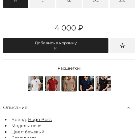
M
L
XL
2XL
3XL
4 000 ₽
Добавить в корзину
M
Расцветки:
Описание
Бренд:
Hugo Boss
Модель:
поло
Цвет:
бежевый