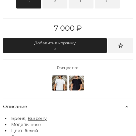
S
M
L
XL
7 000 ₽
Добавить в корзину
S
Расцветки:
Описание
Бренд:
Burberry
Модель:
поло
Цвет:
белый