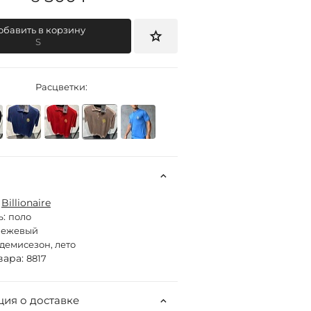
обавить в корзину
S
Расцветки:
:
Billionaire
ь:
поло
бежевый
демисезон, лето
вара:
8817
ия о доставке