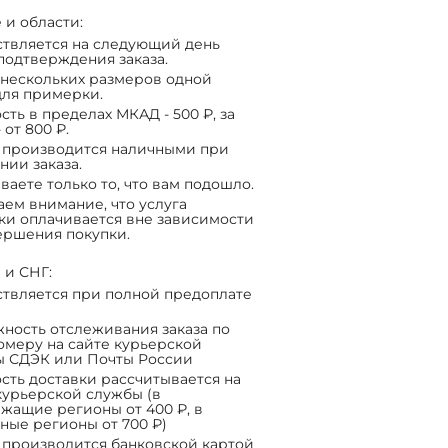
 и области:
твляется на следующий день
подтверждения заказа.
нескольких размеров одной
ля примерки.
сть в пределах МКАД - 500 ₽, за
 от 800 ₽.
 производится наличными при
нии заказа.
ваете только то, что вам подошло.
ем внимание, что услуга
ки оплачивается вне зависимости
ершения покупки.
 и СНГ:
твляется при полной предоплате
ность отслеживания заказа по
омеру на сайте курьерской
ы СДЭК или Почты России
сть доставки рассчитывается на
курьерской службы (в
жащие регионы от 400 ₽, в
ные регионы от 700 ₽)
 производится банковской картой