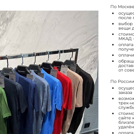
По Москве
осущес
после 
выбор 
вещи д
стоимо
МКАД -
оплата
получе
оплачи
обраща
достав
от сов
По России
осущес
заказа
возмож
трек-н
служб
стоимо
сайте 
близле
удалён
оплата