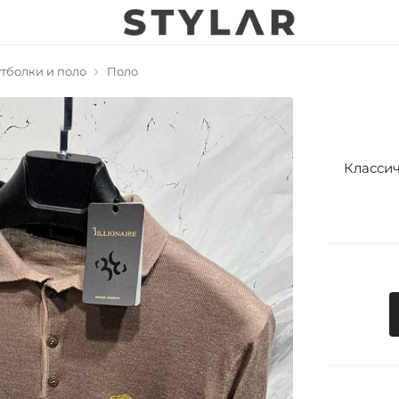
тболки и поло
Поло
Классич