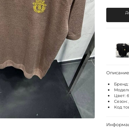
Д
Описание
Бренд
Модел
Цвет:
Сезон:
Код то
Информац