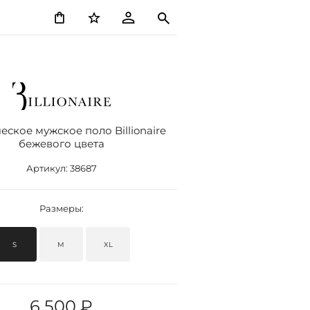
еское мужское поло Billionaire
бежевого цвета
Артикул:
38687
Размеры:
S
M
XL
6 500 ₽