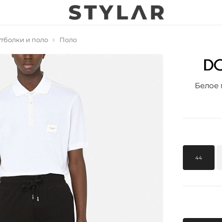
тболки и поло
Поло
Белое 
44