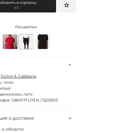
обавить в корзину
44
Расцветки:
:
Dolce & Gabbana
ь:
поло
белый
демисезон, лето
вара:
G8KK1TFU7EN / 15233615
ия о доставке
 и области: