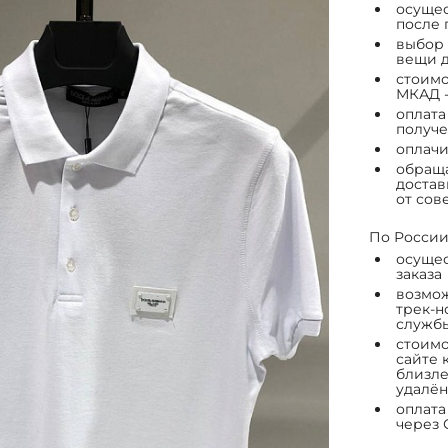
осущес
после 
выбор 
вещи д
стоимо
МКАД -
оплата
получе
оплачи
обраща
достав
от сов
По России
осущес
заказа
возмож
трек-н
служб
стоимо
сайте 
близле
удалён
оплата
через 