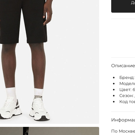
Д
Описание
Бренд
Модел
Цвет:
Сезон:
Код то
Информац
По Москве