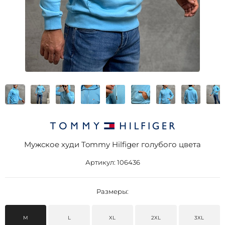
Мужское худи Tommy Hilfiger голубого цвета
Артикул:
106436
Размеры:
M
L
XL
2XL
3XL