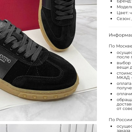
Бренд
Модел
Цвет:
Сезон:
Информац
По Москве
осущес
после 
выбор 
вещи д
стоимо
МКАД -
оплата
получе
оплачи
обраща
достав
от сов
По России
осущес
заказа