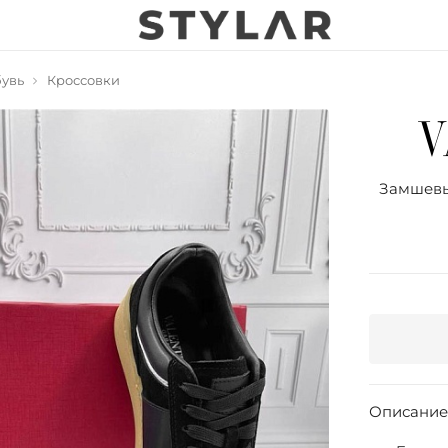
увь
Кроссовки
Замшевые
Описание