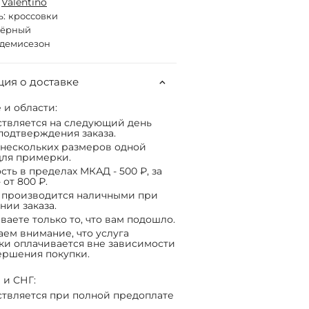
:
Valentino
ь:
кроссовки
чёрный
демисезон
ия о доставке
 и области:
твляется на следующий день
подтверждения заказа.
нескольких размеров одной
ля примерки.
сть в пределах МКАД - 500 ₽, за
 от 800 ₽.
 производится наличными при
нии заказа.
ваете только то, что вам подошло.
ем внимание, что услуга
ки оплачивается вне зависимости
ершения покупки.
 и СНГ:
твляется при полной предоплате