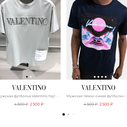
ужская футболка Valentino high-shine logo - Light Green
Мужская тёмно-синяя футболка Val
4 500 ₽
2 500 ₽
4 500 ₽
2 500 ₽