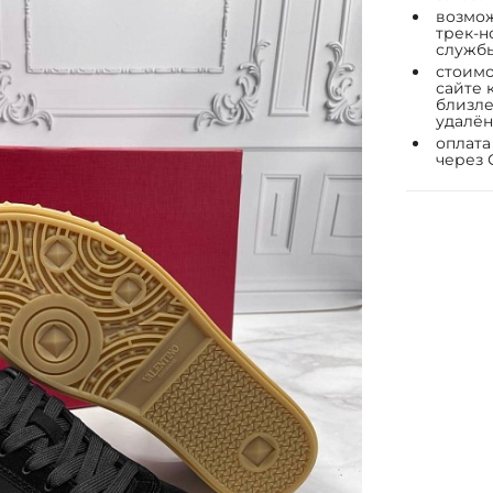
возмож
трек-н
служб
стоимо
сайте 
близле
удалён
оплата
через 