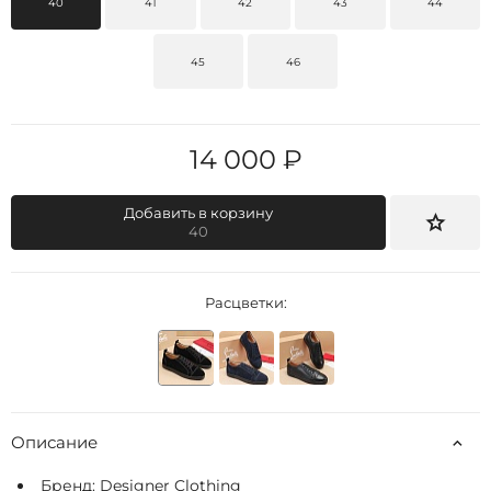
40
41
42
43
44
45
46
14 000 ₽
Добавить в корзину
40
Расцветки:
Описание
Бренд:
Designer Clothing