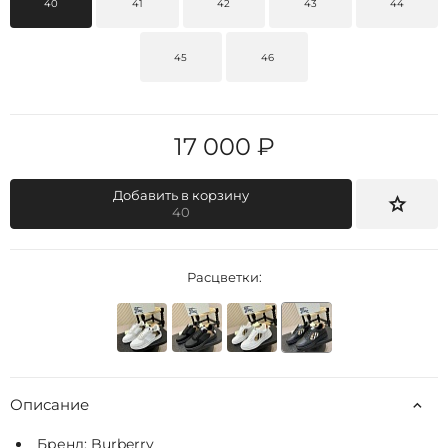
40
41
42
43
44
45
46
17 000 ₽
Добавить в корзину
40
Расцветки:
Описание
Бренд:
Burberry