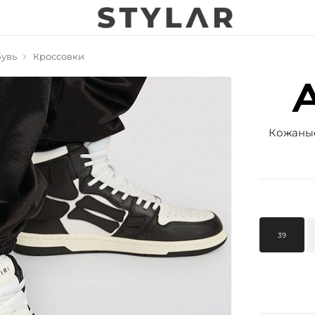
увь
Кроссовки
Кожаные
39