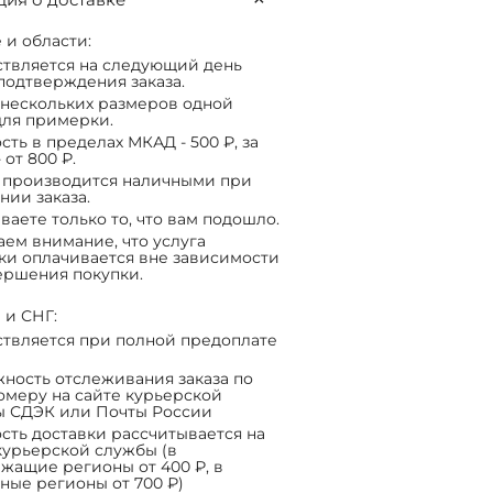
 и области:
твляется на следующий день
подтверждения заказа.
нескольких размеров одной
ля примерки.
сть в пределах МКАД - 500 ₽, за
 от 800 ₽.
 производится наличными при
нии заказа.
ваете только то, что вам подошло.
ем внимание, что услуга
ки оплачивается вне зависимости
ершения покупки.
 и СНГ:
твляется при полной предоплате
ность отслеживания заказа по
омеру на сайте курьерской
ы СДЭК или Почты России
сть доставки рассчитывается на
курьерской службы (в
жащие регионы от 400 ₽, в
ные регионы от 700 ₽)