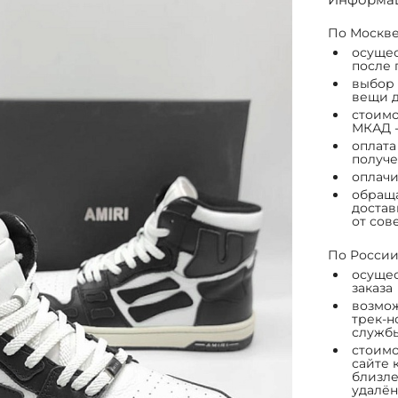
По Москве
осущес
после 
выбор 
вещи д
стоимо
МКАД -
оплата
получе
оплачи
обраща
достав
от сов
По России
осущес
заказа
возмож
трек-н
служб
стоимо
сайте 
близле
удалён