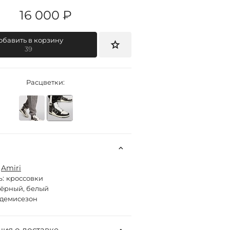
16 000 ₽
обавить в корзину
39
Расцветки:
:
Amiri
ь:
кроссовки
ёрный, белый
демисезон
ия о доставке