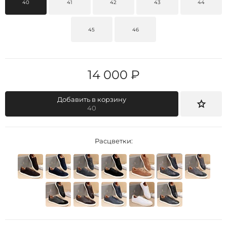
40
41
42
43
44
45
46
14 000 ₽
Добавить в корзину
40
Расцветки: