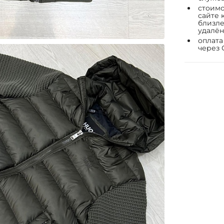
стоимо
сайте 
близле
удалён
оплата
через 