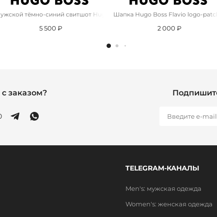
вета
ужской тёмно-синий свитшот Hugo Boss Iconic
Шапка Hugo Boss Flavio logo-patch
5 500 ₽
2 000 ₽
с заказом?
Подпишите
0
TELEGRAM-КАНАЛЫ
Men's: мужская одежда
Women's: женская одежда