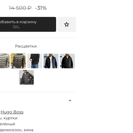
14 500 ₽
-31%
обавить в корзину
3XL
Расцветки:
:
Hugo Boss
ь:
куртки
зелёный
демисезон, зима