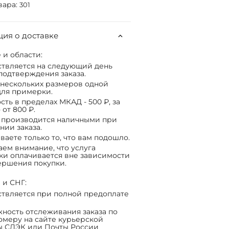
вара:
301
ия о доставке
 и области:
твляется на следующий день
подтверждения заказа.
нескольких размеров одной
ля примерки.
сть в пределах МКАД - 500 ₽, за
 от 800 ₽.
 производится наличными при
нии заказа.
ваете только то, что вам подошло.
ем внимание, что услуга
ки оплачивается вне зависимости
ершения покупки.
 и СНГ:
твляется при полной предоплате
ность отслеживания заказа по
омеру на сайте курьерской
ы СДЭК или Почты России