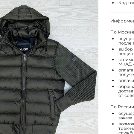
Код то
Информац
По Москве
осущес
после 
выбор 
вещи д
стоимо
МКАД -
оплата
получе
оплачи
обраща
достав
от сов
По России
осущес
заказа
возмож
трек-н
служб