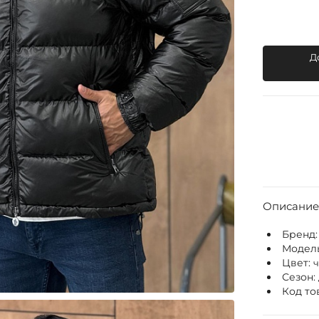
Д
Описание
Бренд
Модел
Цвет:
Сезон:
Код то