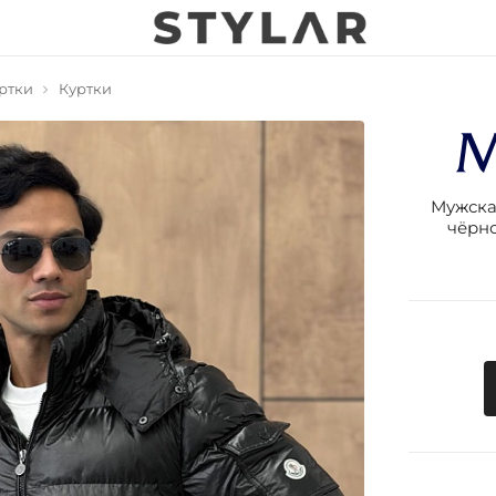
ртки
Куртки
Мужска
чёрно