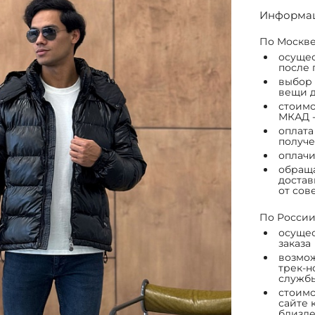
Информац
По Москве
осущес
после 
выбор 
вещи д
стоимо
МКАД -
оплата
получе
оплачи
обраща
достав
от сов
По России
осущес
заказа
возмож
трек-н
служб
стоимо
сайте 
близле