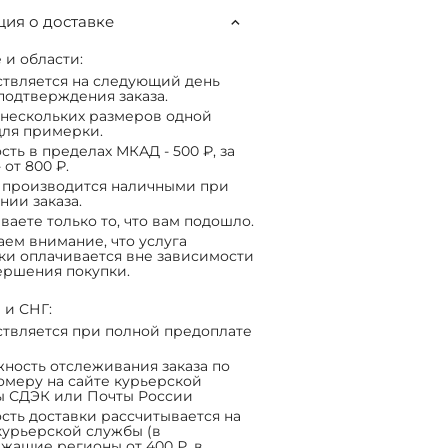
ия о доставке
 и области:
твляется на следующий день
подтверждения заказа.
нескольких размеров одной
ля примерки.
сть в пределах МКАД - 500 ₽, за
 от 800 ₽.
 производится наличными при
нии заказа.
ваете только то, что вам подошло.
ем внимание, что услуга
ки оплачивается вне зависимости
ершения покупки.
 и СНГ:
твляется при полной предоплате
ность отслеживания заказа по
омеру на сайте курьерской
ы СДЭК или Почты России
сть доставки рассчитывается на
курьерской службы (в
жащие регионы от 400 ₽, в