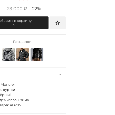
23 000 ₽
-22%
обавить в корзину
S
Расцветки:
:
Moncler
ь:
куртки
чёрный
демисезон, зима
вара:
RD205