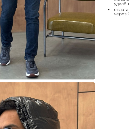
удалён
оплата
через 