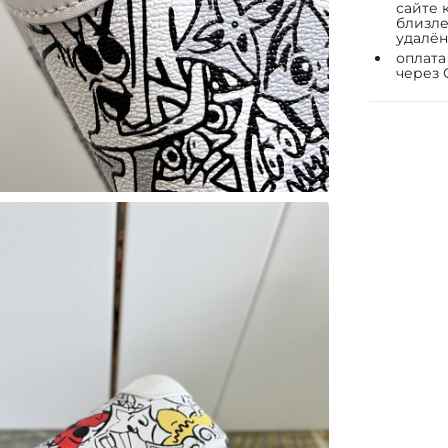
сайте 
близле
удалён
оплата
через 