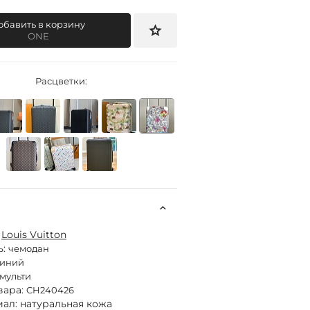
обавить в корзину
ONE
Расцветки:
:
Louis Vuitton
ь:
чемодан
синий
мульти
вара:
CH240426
ал: натуральная кожа