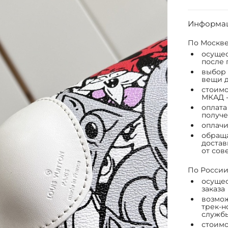
Информац
По Москве
осущес
после 
выбор 
вещи д
стоимо
МКАД -
оплата
получе
оплачи
обраща
достав
от сов
По России
осущес
заказа
возмож
трек-н
служб
стоимо