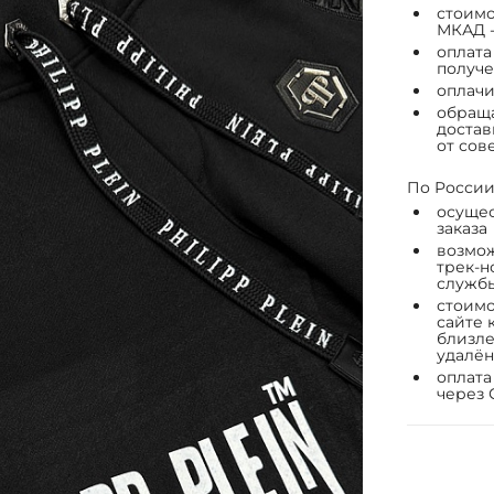
стоимо
МКАД -
оплата
получе
оплачи
обраща
достав
от сов
По России
осущес
заказа
возмож
трек-н
служб
стоимо
сайте 
близле
удалён
оплата
через 