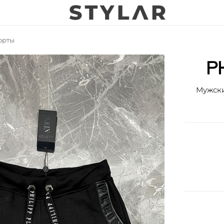
орты
Мужски