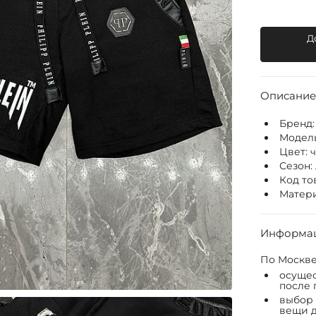
Д
Описание
Бренд
Модел
Цвет:
Сезон:
Код то
Матери
Информац
По Москве
осущес
после 
выбор 
вещи д