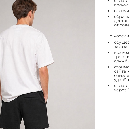
оплата
получе
оплачи
обраща
достав
от сов
По России
осущес
заказа
возмож
трек-н
служб
стоимо
сайте 
близле
удалён
оплата
через 