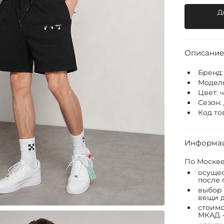
Д
Описание
Бренд
Модел
Цвет:
Сезон:
Код то
Информац
По Москве
осущес
после 
выбор 
вещи д
стоимо
МКАД -