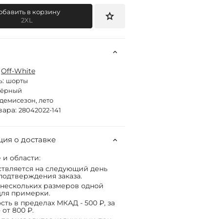
обавить в корзину
2XL
:
Off-White
ь:
шорты
чёрный
демисезон, лето
вара:
28042022-141
ия о доставке
 и области:
твляется на следующий день
подтверждения заказа.
нескольких размеров одной
ля примерки.
сть в пределах МКАД - 500 ₽, за
 от 800 ₽.