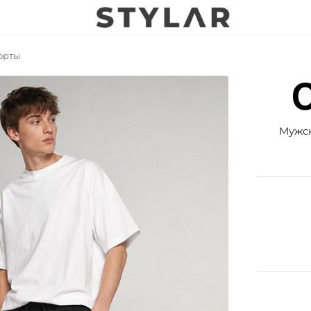
орты
Мужск