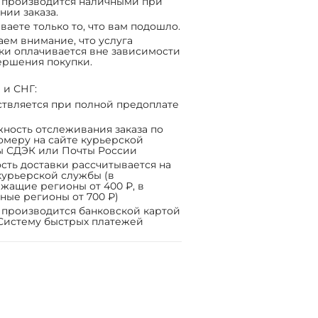
 производится наличными при
нии заказа.
ваете только то, что вам подошло.
ем внимание, что услуга
ки оплачивается вне зависимости
ершения покупки.
 и СНГ:
твляется при полной предоплате
ность отслеживания заказа по
омеру на сайте курьерской
ы СДЭК или Почты России
сть доставки рассчитывается на
курьерской службы (в
жащие регионы от 400 ₽, в
ные регионы от 700 ₽)
 производится банковской картой
Систему быстрых платежей